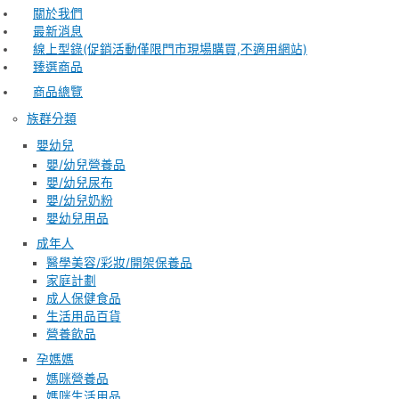
關於我們
最新消息
線上型錄(促銷活動僅限門市現場購買,不適用網站)
臻選商品
商品總覽
族群分類
嬰幼兒
嬰/幼兒營養品
嬰/幼兒尿布
嬰/幼兒奶粉
嬰幼兒用品
成年人
醫學美容/彩妝/開架保養品
家庭計劃
成人保健食品
生活用品百貨
營養飲品
孕媽媽
媽咪營養品
媽咪生活用品