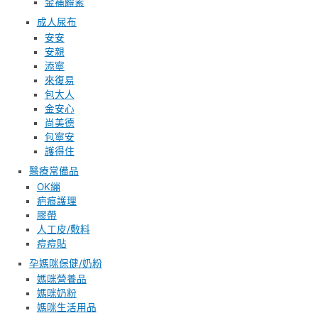
金補體素
成人尿布
安安
安親
添寧
來復易
包大人
金安心
尚美德
包寧安
護得住
醫療常備品
OK繃
疤痕護理
膠帶
人工皮/敷料
痘痘貼
孕媽咪保健/奶粉
媽咪營養品
媽咪奶粉
媽咪生活用品