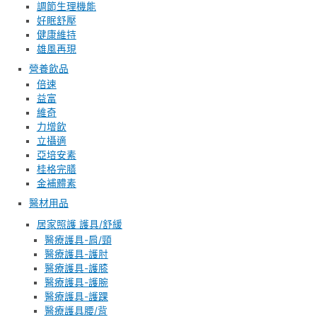
調節生理機能
好眠舒壓
健康維持
雄風再現
營養飲品
倍速
益富
維奇
力增飲
立攝適
亞培安素
桂格完膳
金補體素
醫材用品
居家照護 護具/舒緩
醫療護具-肩/頸
醫療護具-護肘
醫療護具-護膝
醫療護具-護腕
醫療護具-護踝
醫療護具腰/背