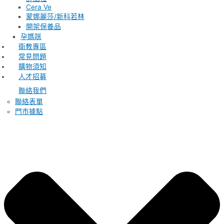
Cera Ve
蒙娜麗莎/新科若林
開架保養品
孕媽咪
衛教專區
常見問題
購物須知
人才招募
聯絡我們
聯絡表單
門市據點