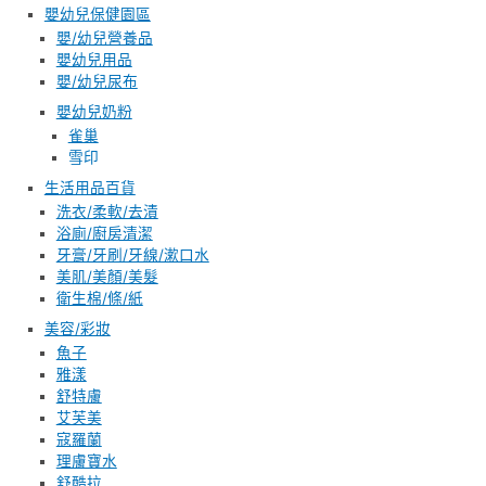
嬰幼兒保健園區
嬰/幼兒營養品
嬰幼兒用品
嬰/幼兒尿布
嬰幼兒奶粉
雀巢
雪印
生活用品百貨
洗衣/柔軟/去漬
浴廁/廚房清潔
牙膏/牙刷/牙線/漱口水
美肌/美顏/美髮
衛生棉/條/紙
美容/彩妝
魚子
雅漾
舒特膚
艾芙美
寇羅蘭
理膚寶水
舒酷拉