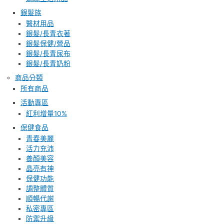
銀髮族
醫材用品
銀髮/長青衣著
銀髮保健/營品
銀髮/長青尿布
銀髮/長青奶粉
商品分類
所有商品
活動專區
紅利增量10%
保健食品
青春美麗
活力充沛
養顏美容
晶亮有神
保健功能
調整體質
順暢代謝
私密專區
防禦升級