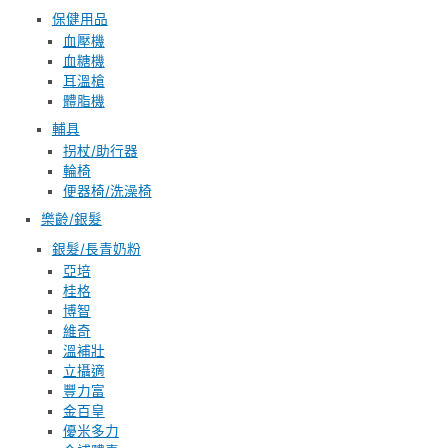
保健用品
血壓機
血糖機
耳溫槍
體脂機
輔具
拐杖/助行器
輪椅
便器椅/洗澡椅
樂齡/銀髮
銀髮/長青奶粉
亞培
桂格
博智
維奇
溫補壯
立攝適
豐力富
金百皇
優米多力