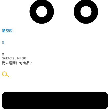
購物籃
0
0
Subtotal:
NT$
0
尚未選購任何商品。