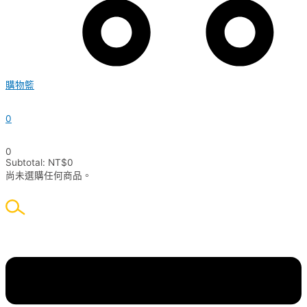
購物籃
0
0
Subtotal:
NT$
0
尚未選購任何商品。