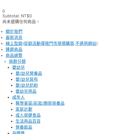
0
Subtotal:
NT$
0
尚未選購任何商品。
關於我們
最新消息
線上型錄(促銷活動僅限門市現場購買,不適用網站)
臻選商品
商品總覽
族群分類
嬰幼兒
嬰/幼兒營養品
嬰/幼兒尿布
嬰/幼兒奶粉
嬰幼兒用品
成年人
醫學美容/彩妝/開架保養品
家庭計劃
成人保健食品
生活用品百貨
營養飲品
孕媽媽