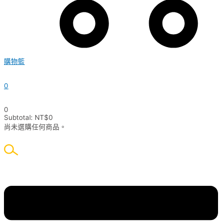
購物籃
0
0
Subtotal:
NT$
0
尚未選購任何商品。