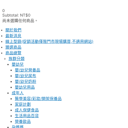
0
Subtotal:
NT$
0
尚未選購任何商品。
關於我們
最新消息
線上型錄(促銷活動僅限門市現場購買,不適用網站)
臻選商品
商品總覽
族群分類
嬰幼兒
嬰/幼兒營養品
嬰/幼兒尿布
嬰/幼兒奶粉
嬰幼兒用品
成年人
醫學美容/彩妝/開架保養品
家庭計劃
成人保健食品
生活用品百貨
營養飲品
孕媽媽