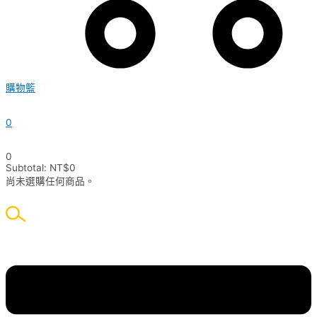
購物籃
0
0
Subtotal:
NT$
0
尚未選購任何商品。