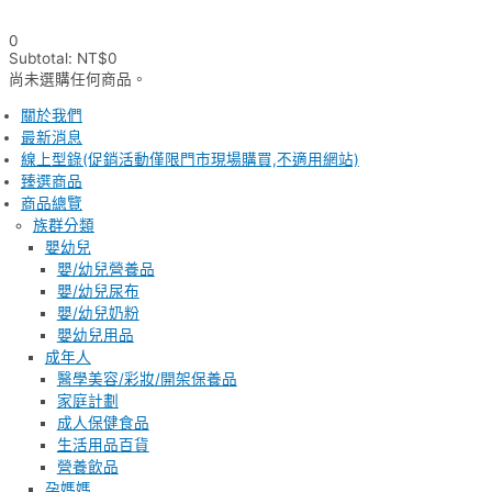
0
Subtotal:
NT$
0
尚未選購任何商品。
關於我們
最新消息
線上型錄(促銷活動僅限門市現場購買,不適用網站)
臻選商品
商品總覽
族群分類
嬰幼兒
嬰/幼兒營養品
嬰/幼兒尿布
嬰/幼兒奶粉
嬰幼兒用品
成年人
醫學美容/彩妝/開架保養品
家庭計劃
成人保健食品
生活用品百貨
營養飲品
孕媽媽