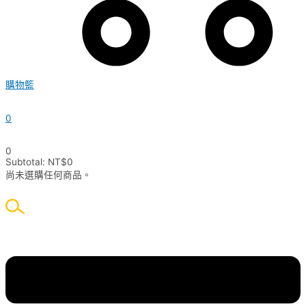
購物籃
0
0
Subtotal:
NT$
0
尚未選購任何商品。