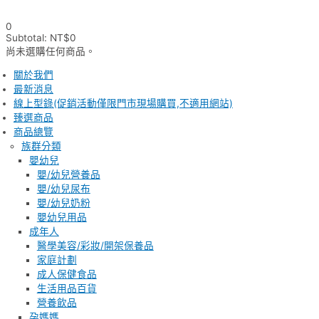
0
Subtotal:
NT$
0
尚未選購任何商品。
關於我們
最新消息
線上型錄(促銷活動僅限門市現場購買,不適用網站)
臻選商品
商品總覽
族群分類
嬰幼兒
嬰/幼兒營養品
嬰/幼兒尿布
嬰/幼兒奶粉
嬰幼兒用品
成年人
醫學美容/彩妝/開架保養品
家庭計劃
成人保健食品
生活用品百貨
營養飲品
孕媽媽