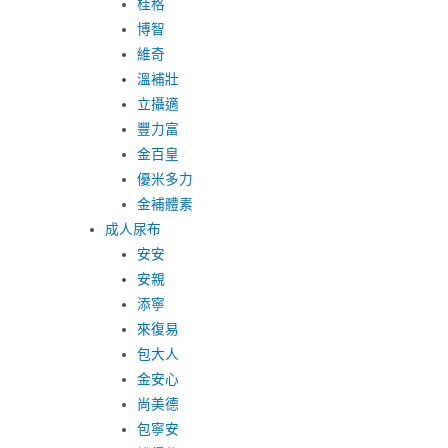
桂格
博智
維奇
溫補壯
立攝適
豐力富
金百皇
優米多力
金補體素
成人尿布
安安
安親
添寧
來復易
包大人
金安心
尚美德
包寧安