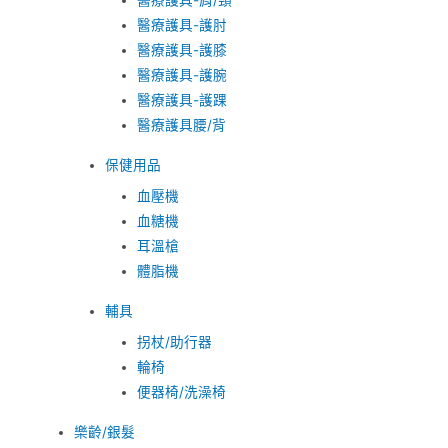
醫療護具-肩/頸
醫療護具-護肘
醫療護具-護膝
醫療護具-護腕
醫療護具-護踝
醫療護具腰/背
保健用品
血壓機
血糖機
耳溫槍
體脂機
輔具
拐杖/助行器
輪椅
便器椅/洗澡椅
樂齡/銀髮