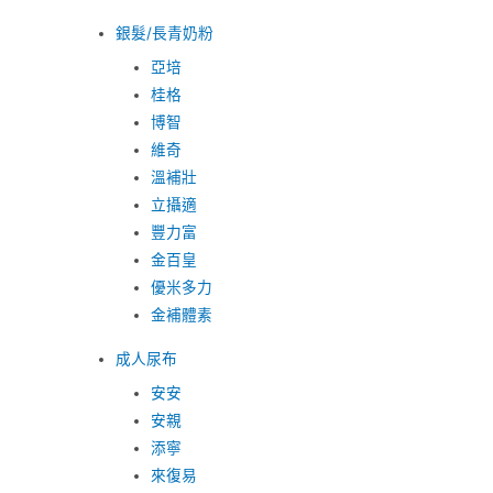
銀髮/長青奶粉
亞培
桂格
博智
維奇
溫補壯
立攝適
豐力富
金百皇
優米多力
金補體素
成人尿布
安安
安親
添寧
來復易