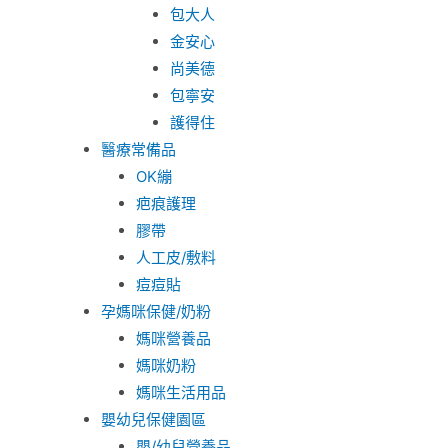
包大人
金安心
尚美德
包寧安
護得住
醫療常備品
OK繃
疤痕護理
膠帶
人工皮/敷料
痘痘貼
孕媽咪保健/奶粉
媽咪營養品
媽咪奶粉
媽咪生活用品
嬰幼兒保健園區
嬰/幼兒營養品