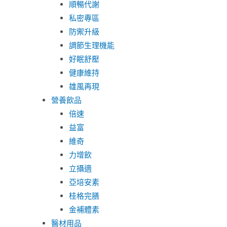
順暢代謝
私密專區
防禦升級
調節生理機能
好眠舒壓
健康維持
雄風再現
營養飲品
倍速
益富
維奇
力增飲
立攝適
亞培安素
桂格完膳
金補體素
醫材用品