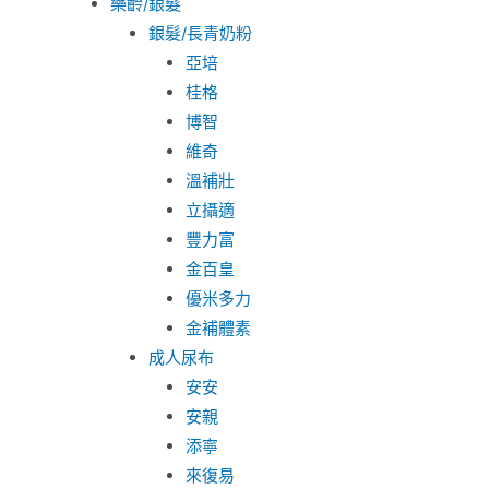
樂齡/銀髮
銀髮/長青奶粉
亞培
桂格
博智
維奇
溫補壯
立攝適
豐力富
金百皇
優米多力
金補體素
成人尿布
安安
安親
添寧
來復易