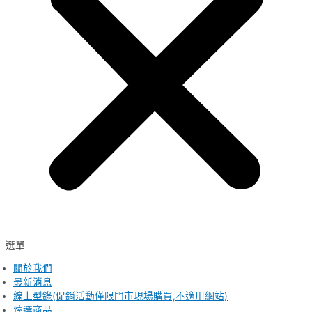
選單
關於我們
最新消息
線上型錄(促銷活動僅限門市現場購買,不適用網站)
臻選商品