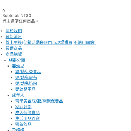
0
Subtotal:
NT$
0
尚未選購任何商品。
關於我們
最新消息
線上型錄(促銷活動僅限門市現場購買,不適用網站)
臻選商品
商品總覽
族群分類
嬰幼兒
嬰/幼兒營養品
嬰/幼兒尿布
嬰/幼兒奶粉
嬰幼兒用品
成年人
醫學美容/彩妝/開架保養品
家庭計劃
成人保健食品
生活用品百貨
營養飲品
孕媽媽