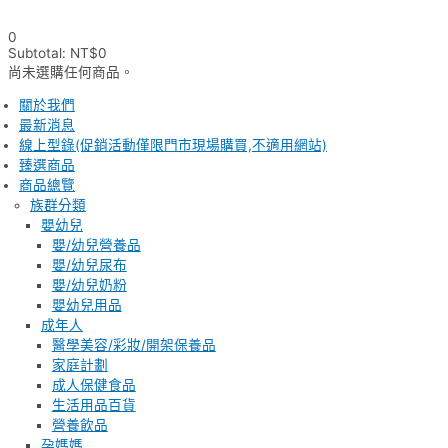
0
Subtotal:
NT$
0
尚未選購任何商品。
關於我們
最新消息
線上型錄(促銷活動僅限門市現場購買,不適用網站)
臻選商品
商品總覽
族群分類
嬰幼兒
嬰/幼兒營養品
嬰/幼兒尿布
嬰/幼兒奶粉
嬰幼兒用品
成年人
醫學美容/彩妝/開架保養品
家庭計劃
成人保健食品
生活用品百貨
營養飲品
孕媽媽