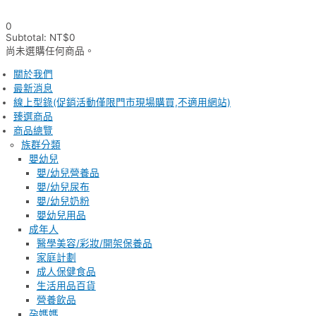
0
Subtotal:
NT$
0
尚未選購任何商品。
關於我們
最新消息
線上型錄(促銷活動僅限門市現場購買,不適用網站)
臻選商品
商品總覽
族群分類
嬰幼兒
嬰/幼兒營養品
嬰/幼兒尿布
嬰/幼兒奶粉
嬰幼兒用品
成年人
醫學美容/彩妝/開架保養品
家庭計劃
成人保健食品
生活用品百貨
營養飲品
孕媽媽