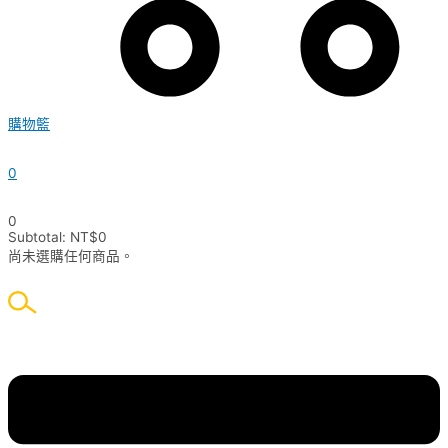
購物籃
0
0
Subtotal:
NT$
0
尚未選購任何商品。